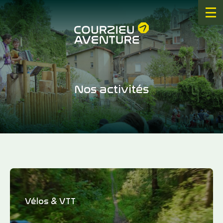
La destination
Nos activités
Nos activités
Hébergements & Restauration
Infos pratiques
Agenda
Actualités
Vélos & VTT